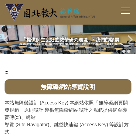
跳
到
主
要
內
容
區
:::
無障礙網站導覽說明
本站無障礙設計 (Access Key) 本網站依照「無障礙網頁開
發規範」原則設計,遵循無障礙網站設計之規範提供網頁導
盲磚(:::)、網站
導覽 (Site Navigator)、鍵盤快速鍵 (Access Key) 等設計方
式。