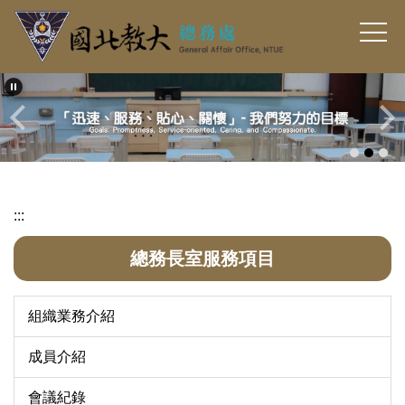
跳
到
主
要
內
容
區
:::
總務長室服務項目
組織業務介紹
成員介紹
會議紀錄