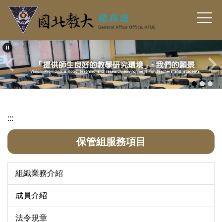
跳
到
主
要
內
容
區
:::
保管組服務項目
組織業務介紹
成員介紹
法令規章