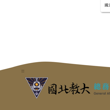
國
:::