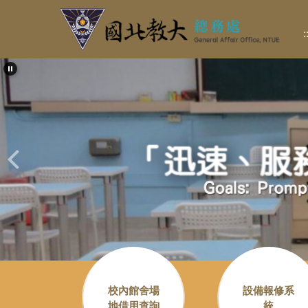
跳
到
:
主
要
內
容
區
校內館舍場
設備報修系
地借用查詢
統