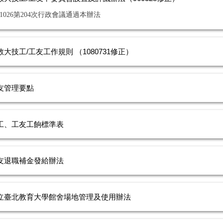
11026第204次行政會議通過本辦法
教大技工/工友工作規則 （1080731修正）
友管理要點
工、工友工餉標準表
友退職補金發給辦法
立臺北教育大學館舍場地管理及使用辦法