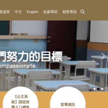
3會議室
中文
English
促參專區
都更專區
【公文系
統】請從校
宣導資訊
園入口網進