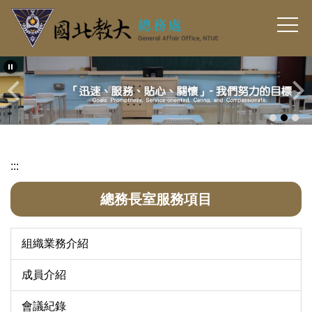
跳
到
主
要
內
容
區
:::
總務長室服務項目
組織業務介紹
成員介紹
會議紀錄