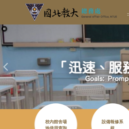
跳
到
:
主
要
內
容
區
校內館舍場
設備報修系
地借用查詢
統