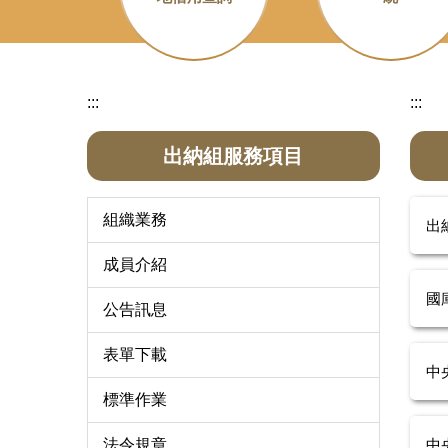
:::
:::
出納組服務項目
組織業務
出
成員介紹
國
公告訊息
表單下載
中
標準作業
中
法令規章