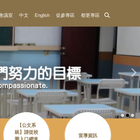
3會議室
中文
English
促參專區
都更專區
【公文系
統】請從校
宣導資訊
園入口網進