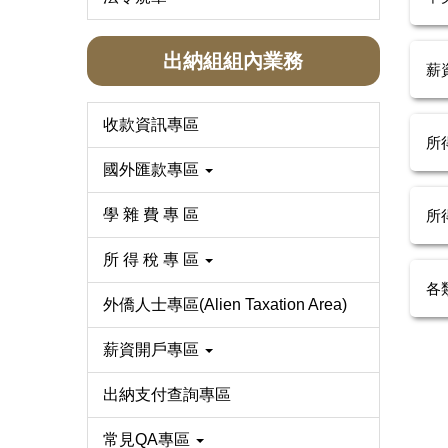
出納組組內業務
薪
收款資訊專區
所
國外匯款專區
學 雜 費 專 區
所
所 得 稅 專 區
各
外僑人士專區(Alien Taxation Area)
薪資開戶專區
出納支付查詢專區
常見QA專區