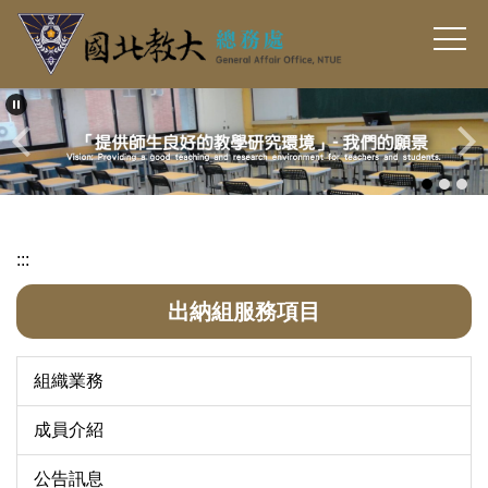
跳
到
主
要
內
容
區
:::
出納組服務項目
組織業務
成員介紹
公告訊息