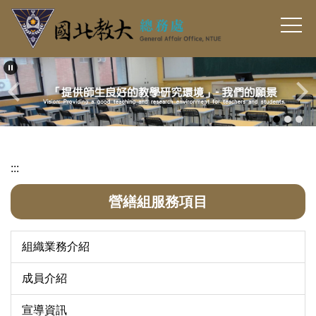
跳
到
主
要
內
容
區
:::
營繕組服務項目
組織業務介紹
成員介紹
宣導資訊