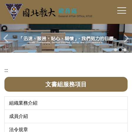
跳
到
主
要
內
容
區
:::
文書組服務項目
組織業務介紹
成員介紹
法令規章