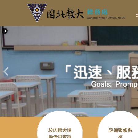
跳
到
:
主
要
內
容
區
校內館舍場
設備報修系
地借用查詢
統