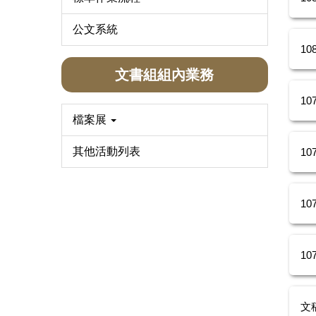
公文系統
1
文書組組內業務
1
檔案展
其他活動列表
1
10
10
文