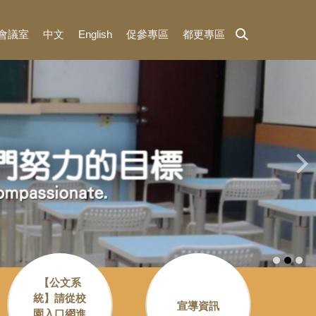
3會議室
中文
English
促參專區
都更專區
【公文系
統】請從校
宣導資訊
園入口網進