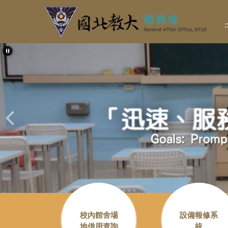
跳
到
:
主
要
內
容
區
校內館舍場
設備報修系
地借用查詢
統