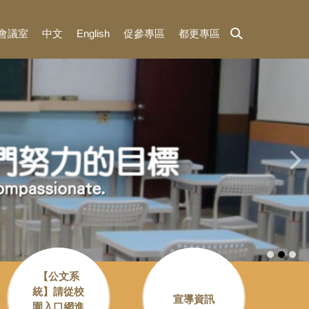
3會議室
中文
English
促參專區
都更專區
【公文系
統】請從校
宣導資訊
園入口網進