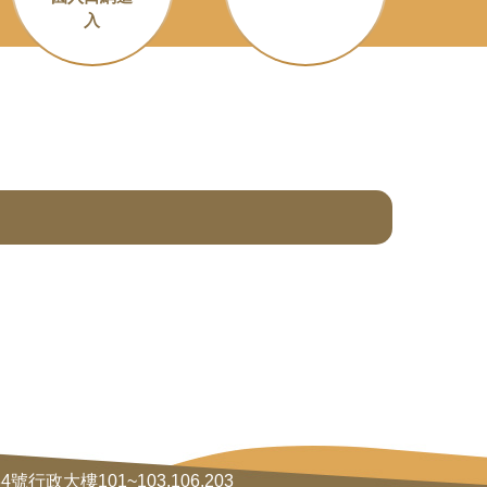
入
行政大樓101~103,106,203