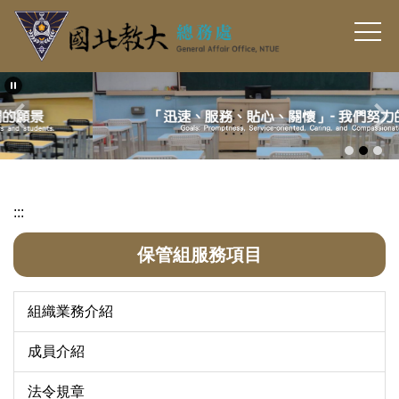
跳
到
主
要
內
容
區
:::
保管組服務項目
組織業務介紹
成員介紹
法令規章