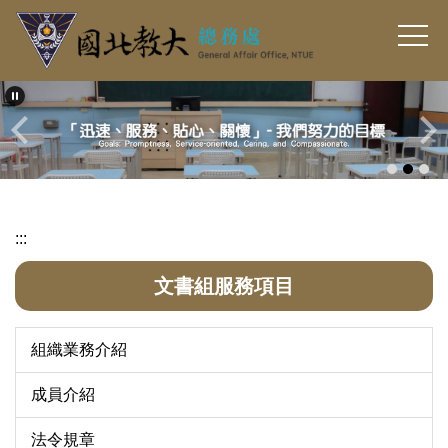
跳
到
主
要
內
容
區
:::
文書組服務項目
組織業務介紹
成員介紹
法令規章