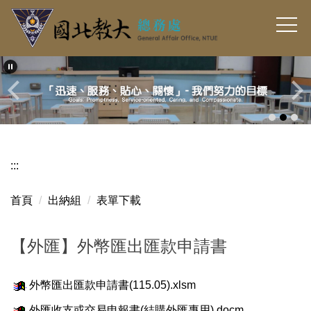
跳
到
主
要
內
容
區
:::
首頁
出納組
表單下載
【外匯】外幣匯出匯款申請書
外幣匯出匯款申請書(115.05).xlsm
外匯收支或交易申報書(結購外匯專用).docm